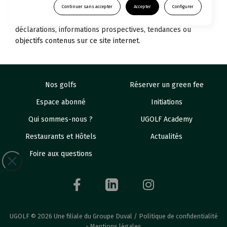
jour ou de réviser, en particulier en raison d’informations
Continuer sans accepter
Accepter
Configurer
nouvelles ou événements futurs, tout ou partie des
déclarations, informations prospectives, tendances ou
objectifs contenus sur ce site internet.
Nos golfs
Réserver un green fee
Espace abonné
Initiations
Qui sommes-nous ?
UGOLF Academy
Restaurants et Hôtels
Actualités
Foire aux questions
UGOLF © 2026 Une filiale du Groupe Duval /
Politique de confidentialité
-
Mentions légales