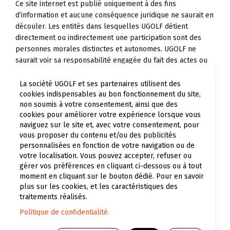
Ce site internet est publié uniquement à des fins
d’information et aucune conséquence juridique ne saurait en
découler. Les entités dans lesquelles UGOLF détient
directement ou indirectement une participation sont des
personnes morales distinctes et autonomes. UGOLF ne
saurait voir sa responsabilité engagée du fait des actes ou
omissions émanant desdites sociétés. Les termes « UGOLF »
et « Groupe » qui figurent dans ce document sont
La société UGOLF et ses partenaires utilisent des
cookies indispensables au bon fonctionnement du site,
génériques et utilisés uniquement à des fins de convenance.
non soumis à votre consentement, ainsi que des
De même, les termes « nous », « nos », « notre » peuvent
cookies pour améliorer votre expérience lorsque vous
également être utilisés pour faire référence aux filiales ou
naviguez sur le site et, avec votre consentement, pour
à leurs collaborateurs.
vous proposer du contenu et/ou des publicités
personnalisées en fonction de votre navigation ou de
Ce site internet peut contenir des informations et
votre localisation. Vous pouvez accepter, refuser ou
déclarations prospectives qui sont fondées sur des
gérer vos préférences en cliquant ci-dessous ou à tout
données et hypothèses économiques formulées dans un
moment en cliquant sur le bouton dédié. Pour en savoir
contexte économique, concurrentiel et réglementaire
plus sur les cookies, et les caractéristiques des
donné. Elles peuvent s’avérer inexactes dans le futur et
traitements réalisés.
sont dépendantes de facteurs de risques. UGOLF ne prend
Politique de confidentialité.
l’engagement ou la responsabilité vis-à-vis des
investisseurs ou toute autre partie prenante de mettre à