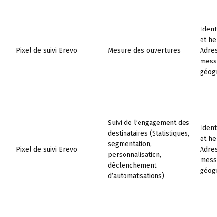
Ident
et he
Pixel de suivi Brevo
Mesure des ouvertures
Adres
messa
géogr
Suivi de l’engagement des
Ident
destinataires (Statistiques,
et he
segmentation,
Pixel de suivi Brevo
Adres
personnalisation,
messa
déclenchement
géogr
d’automatisations)