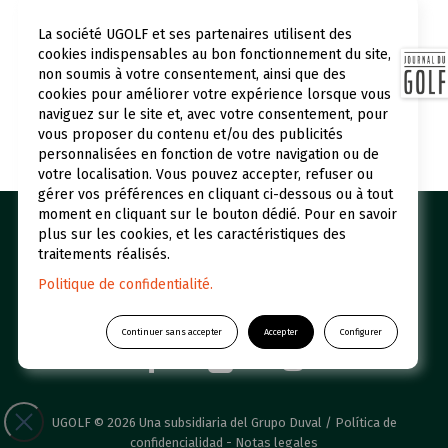
La société UGOLF et ses partenaires utilisent des
cookies indispensables au bon fonctionnement du site,
non soumis à votre consentement, ainsi que des
cookies pour améliorer votre expérience lorsque vous
naviguez sur le site et, avec votre consentement, pour
vous proposer du contenu et/ou des publicités
personnalisées en fonction de votre navigation ou de
votre localisation. Vous pouvez accepter, refuser ou
gérer vos préférences en cliquant ci-dessous ou à tout
moment en cliquant sur le bouton dédié. Pour en savoir
Nuestros campos de golf
Réserver un green fee
plus sur les cookies, et les caractéristiques des
traitements réalisés.
Iniciaciónes
Quiénes somos
Politique de confidentialité.
UGOLF Academy
Restaurantes y hoteles
Continuer sans accepter
Accepter
Configurer
UGOLF © 2026 Una subsidiaria del Grupo Duval /
Política de
confidencialidad
-
Notas legales