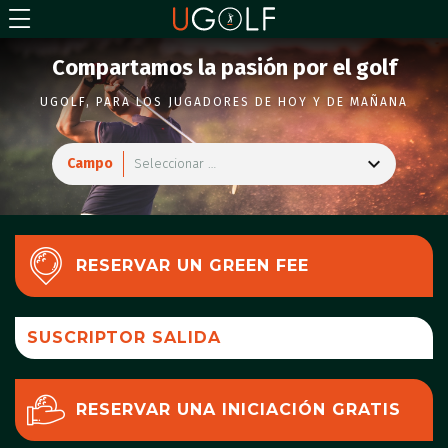
Compartamos la pasión por el golf
UGOLF, PARA LOS JUGADORES DE HOY Y DE MAÑANA
Campo
Seleccionar …
Seleccionar …
El Golf Paris Val d'Europe
Golf et Tennis Haras de Jardy
RESERVAR UN GREEN FEE
Golf International de Roissy
Kigali Golf Resorts & Villas
SUSCRIPTOR SALIDA
UGOLF Ammerschwihr
UGOLF Amnéville
UGOLF Apremont
RESERVAR UNA INICIACIÓN GRATIS
UGOLF Avignon Châteaublanc
UGOLF Béthemont