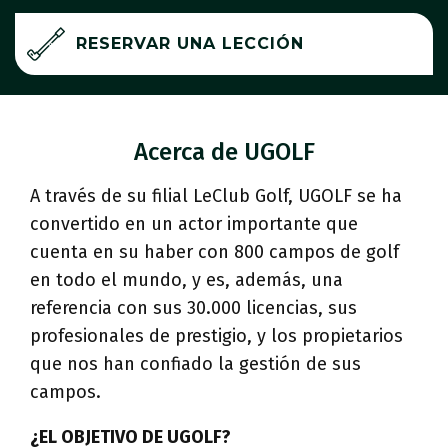
UGOLF Biscarrosse
RESERVAR UNA LECCIÓN
UGOLF Bordeaux-Cameyrac
UGOLF Bordeaux Villenave d'Ornon
UGOLF Bourges
UGOLF Buc-Toussus
Acerca de UGOLF
UGOLF Cergy-Vauréal
UGOLF Château de Bournel
A través de su filial LeClub Golf, UGOLF se ha
UGOLF Château de Cély
convertido en un actor importante que
UGOLF Château de Metz-Chérisey
cuenta en su haber con 800 campos de golf
UGOLF Château de Raray
en todo el mundo, y es, además, una
UGOLF Château de Rochefort
referencia con sus 30.000 licencias, sus
UGOLF Coudray-Montceaux
profesionales de prestigio, y los propietarios
UGOLF Courson
UGOLF de Mojacar
que nos han confiado la gestión de sus
UGOLF Déva
campos.
UGOLF Digne les bains
¿EL OBJETIVO DE UGOLF?
UGOLF Domaine de Cicé-Blossac