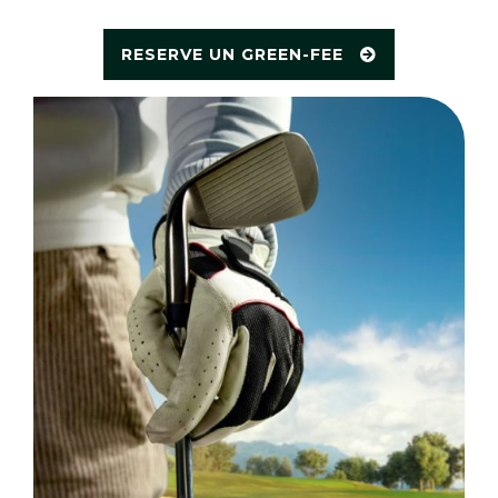
UGOLF Mar Menor
UGOLF Mennecy-Chevannes
RESERVE UN GREEN-FEE
UGOLF Metz
UGOLF Mionnay
UGOLF Mooréa
UGOLF Nancy Aingeray
UGOLF Nantes Carquefou
UGOLF Ormesson
UGOLF Reims Bezannes
UGOLF Rosny Sous Bois
UGOLF Rouen La Forêt Verte
UGOLF Saint-Germain-Lès-Corbeil
UGOLF Saint-Ouen l'Aumône
UGOLF Saurines de la Torre
UGOLF Sénart
UGOLF Templiers
UGOLF Thionville RD