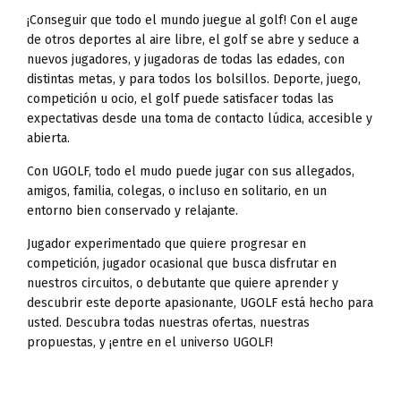
UGOLF Dumbéa
¡Conseguir que todo el mundo juegue al golf! Con el auge
UGOLF El Rompido
de otros deportes al aire libre, el golf se abre y seduce a
nuevos jugadores, y jugadoras de todas las edades, con
UGOLF Etangs de Fiac
distintas metas, y para todos los bolsillos. Deporte, juego,
UGOLF Évreux
competición u ocio, el golf puede satisfacer todas las
UGOLF Feucherolles
expectativas desde una toma de contacto lúdica, accesible y
UGOLF Forêt de Chantilly
abierta.
UGOLF Gadancourt
Con UGOLF, todo el mudo puede jugar con sus allegados,
UGOLF Gadancourt
amigos, familia, colegas, o incluso en solitario, en un
UGOLF Gif Chevry
entorno bien conservado y relajante.
UGOLF Gonesse
Jugador experimentado que quiere progresar en
UGOLF Grand Nancy-Pulnoy
competición, jugador ocasional que busca disfrutar en
UGOLF Hacienda del Alamo
nuestros circuitos, o debutante que quiere aprender y
UGOLF Hato Verde
descubrir este deporte apasionante, UGOLF está hecho para
UGOLF Islas de Valdecanas
usted. Descubra todas nuestras ofertas, nuestras
UGOLF Lacanau
propuestas, y ¡entre en el universo UGOLF!
UGOLF Lacanau
UGOLF Longwy International