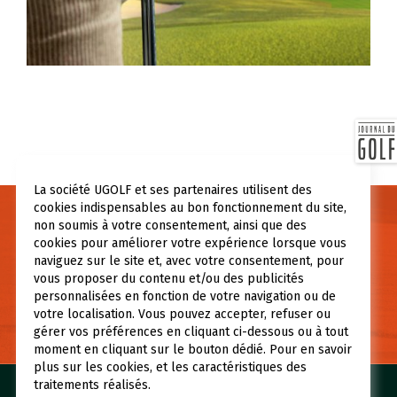
UGOLF Toulouse La Ramée
UGOLF Toulouse Lou Verdaï
UGOLF Toulouse-Seilh
UGOLF Toulouse Téoula
UGOLF Verrières-le-Buisson
La société UGOLF et ses partenaires utilisent des
cookies indispensables au bon fonctionnement du site,
Necesitas información?
non soumis à votre consentement, ainsi que des
cookies pour améliorer votre expérience lorsque vous
Si tiene alguna pregunta, o necesita más información,
naviguez sur le site et, avec votre consentement, pour
contáctenos.
vous proposer du contenu et/ou des publicités
personnalisées en fonction de votre navigation ou de
votre localisation. Vous pouvez accepter, refuser ou
CONTÁCTENOS
gérer vos préférences en cliquant ci-dessous ou à tout
moment en cliquant sur le bouton dédié. Pour en savoir
plus sur les cookies, et les caractéristiques des
traitements réalisés.