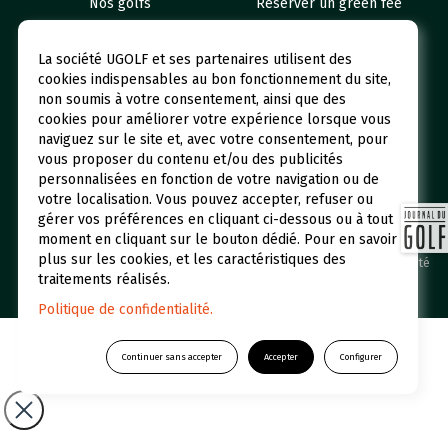
Nos golfs
Réserver un green fee
Espace abonné
Initiations
La société UGOLF et ses partenaires utilisent des
Qui sommes-nous ?
UGOLF Academy
cookies indispensables au bon fonctionnement du site,
non soumis à votre consentement, ainsi que des
Restaurants et Hôtels
Actualités
cookies pour améliorer votre expérience lorsque vous
Foire aux questions
naviguez sur le site et, avec votre consentement, pour
vous proposer du contenu et/ou des publicités
personnalisées en fonction de votre navigation ou de
votre localisation. Vous pouvez accepter, refuser ou
gérer vos préférences en cliquant ci-dessous ou à tout
moment en cliquant sur le bouton dédié. Pour en savoir
plus sur les cookies, et les caractéristiques des
UGOLF © 2026 Une filiale du Groupe Duval /
Politique de confidentialité
traitements réalisés.
-
Mentions légales
Politique de confidentialité.
Continuer sans accepter
Accepter
Configurer