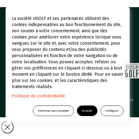
La société UGOLF et ses partenaires utilisent des
Nos golfs
Réserver un green fee
cookies indispensables au bon fonctionnement du site,
Espace abonné
Initiations
non soumis à votre consentement, ainsi que des
cookies pour améliorer votre expérience lorsque vous
Qui sommes-nous ?
UGOLF Academy
naviguez sur le site et, avec votre consentement, pour
vous proposer du contenu et/ou des publicités
Restaurants et Hôtels
Actualités
personnalisées en fonction de votre navigation ou de
Foire aux questions
votre localisation. Vous pouvez accepter, refuser ou
gérer vos préférences en cliquant ci-dessous ou à tout
moment en cliquant sur le bouton dédié. Pour en savoir
plus sur les cookies, et les caractéristiques des
traitements réalisés.
Politique de confidentialité.
UGOLF © 2026 Une filiale du Groupe Duval /
Politique de confidentialité
-
Mentions légales
Continuer sans accepter
Accepter
Configurer