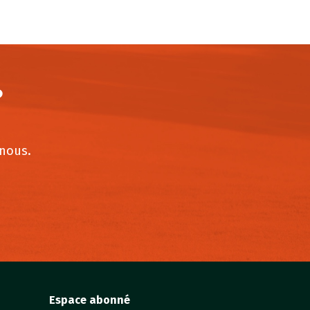
?
-nous.
Espace abonné