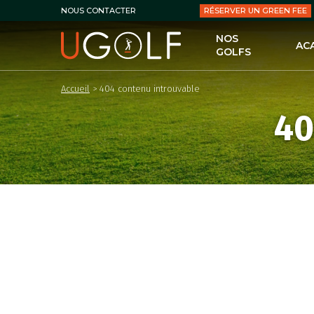
RÉSERVER UN GREEN FEE
NOUS CONTACTER
NOS
AC
GOLFS
UG
Accueil
>
404 contenu introuvable
LES
40
LE 
LES
PER
LES
LES