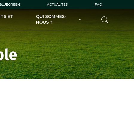
 BLUEGREEN
ACTUALITÉS
FAQ
TS ET
QUI SOMMES-
NOUS ?
UGOLF AU SERVICE DES
GOLFEURS
ble
UGOLF AU SERVICE DES
PROPRIÉTAIRES DE GOLFS
UGOLF ET SES FILIALES
UGOLF ÉCODURABLE