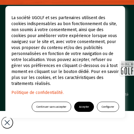
Nos golfs
Réserver un green fee
La société UGOLF et ses partenaires utilisent des
cookies indispensables au bon fonctionnement du site,
Espace abonné
Initiations
non soumis à votre consentement, ainsi que des
cookies pour améliorer votre expérience lorsque vous
Qui sommes-nous ?
UGOLF Academy
naviguez sur le site et, avec votre consentement, pour
Restaurants et Hôtels
Actualités
vous proposer du contenu et/ou des publicités
personnalisées en fonction de votre navigation ou de
Foire aux questions
votre localisation. Vous pouvez accepter, refuser ou
gérer vos préférences en cliquant ci-dessous ou à tout
moment en cliquant sur le bouton dédié. Pour en savoir
plus sur les cookies, et les caractéristiques des
traitements réalisés.
Politique de confidentialité.
UGOLF © 2026 Une filiale du Groupe Duval /
Politique de confidentialité
-
Mentions légales
Continuer sans accepter
Accepter
Configurer