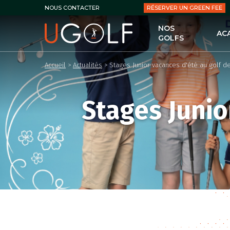
RÉSERVER UN GREEN FEE
NOUS CONTACTER
NOS
AC
GOLFS
UG
Accueil
>
Actualités
>
Stages Junior vacances d'été au golf d
LES
LE 
Stages Junio
LES
PER
LES
LES