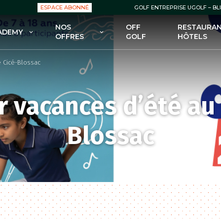
ESPACE ABONNÉ
GOLF ENTREPRISE UGOLF – B
NOS
OFF
RESTAURAN
ADEMY
OFFRES
GOLF
HÔTELS
OLF ACADEMY
NOS OFFRES : GREEN FEES
e Cicé-Blossac
 FORMULES POUR DÉBUTER
NOS OFFRES : ABONNEMENTS
GOLF
NOS OFFRES : ENSEIGNEMENT
r vacances d’été au 
 FORMULES POUR SE
FECTIONNER AU GOLF
NOS OFFRES : BOUTIQUES
Blossac
 COURS POUR ENFANTS
NOS OFFRES – BONS PLANS /
PROMOS
 STAGES