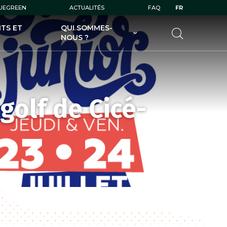
LUEGREEN
ACTUALITÉS
FAQ
FR
TS ET
QUI SOMMES-
NOUS ?
UGOLF AU SERVICE DES
GOLFEURS
UGOLF AU SERVICE DES
PROPRIÉTAIRES DE GOLFS
golf de Cicé-
UGOLF ET SES FILIALES
UGOLF ÉCODURABLE