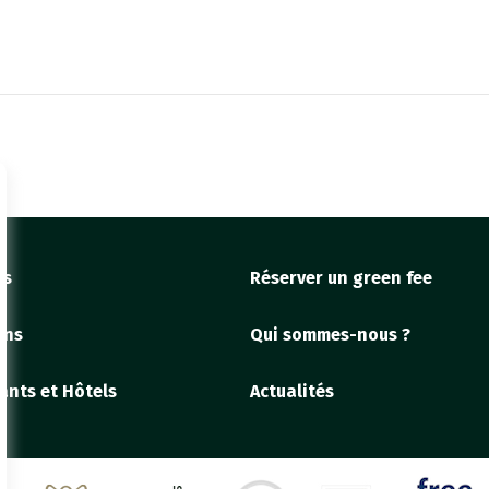
fs
Réserver un green fee
ons
Qui sommes-nous ?
ants et Hôtels
Actualités