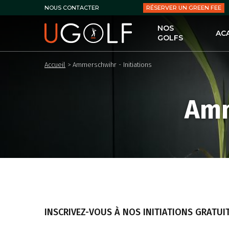
RÉSERVER UN GREEN FEE
NOUS CONTACTER
NOS
AC
GOLFS
UG
Accueil
>
Ammerschwihr - Initiations
LES
LE 
Amm
LES
PER
LES
LES
INSCRIVEZ-VOUS À NOS INITIATIONS GRATUIT