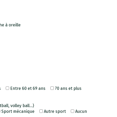
e à oreille
s
Entre 60 et 69 ans
70 ans et plus
all, volley ball...)
Sport mécanique
Autre sport
Aucun