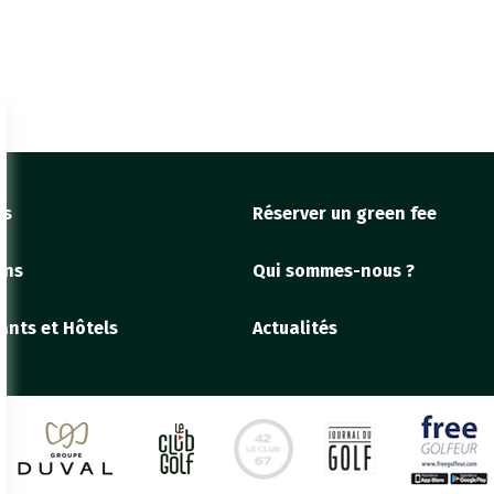
fs
Réserver un green fee
ons
Qui sommes-nous ?
ants et Hôtels
Actualités