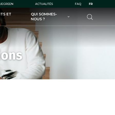
LUEGREEN
ACTUALITÉS
FAQ
FR
TS ET
QUI SOMMES-
NOUS ?
UGOLF AU SERVICE DES
GOLFEURS
UGOLF AU SERVICE DES
PROPRIÉTAIRES DE GOLFS
ions
UGOLF ET SES FILIALES
UGOLF ÉCODURABLE