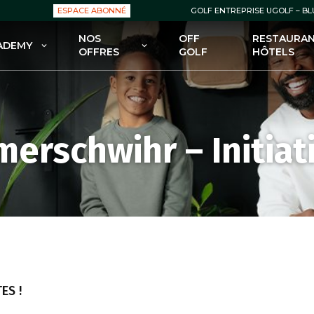
ESPACE ABONNÉ
GOLF ENTREPRISE UGOLF – B
NOS
OFF
RESTAURAN
ADEMY
OFFRES
GOLF
HÔTELS
OLF ACADEMY
NOS OFFRES : GREEN FEES
 FORMULES POUR DÉBUTER
NOS OFFRES : ABONNEMENTS
GOLF
NOS OFFRES : ENSEIGNEMENT
erschwihr – Initiat
 FORMULES POUR SE
FECTIONNER AU GOLF
NOS OFFRES : BOUTIQUES
 COURS POUR ENFANTS
NOS OFFRES – BONS PLANS /
PROMOS
 STAGES
ES !