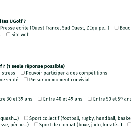
ites UGolf ?
Presse écrite (Ouest France, Sud Ouest, L'Equipe...)
Bouch
.
Site web
f ? (1 seule réponse possible)
 stress
Pouvoir participer à des compétitions
nne santé
Passer un moment convivial
tre 30 et 39 ans
Entre 40 et 49 ans
Entre 50 et 59 an
quash...)
Sport collectif (football, rugby, handball, basketb
sse, pêche...)
Sport de combat (boxe, judo, karaté...)