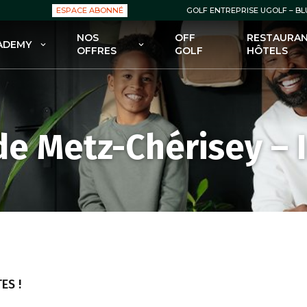
ESPACE ABONNÉ
GOLF ENTREPRISE UGOLF – B
NOS
OFF
RESTAURAN
ADEMY
OFFRES
GOLF
HÔTELS
OLF ACADEMY
NOS OFFRES : GREEN FEES
 FORMULES POUR DÉBUTER
NOS OFFRES : ABONNEMENTS
GOLF
NOS OFFRES : ENSEIGNEMENT
e Metz-Chérisey – I
 FORMULES POUR SE
FECTIONNER AU GOLF
NOS OFFRES : BOUTIQUES
 COURS POUR ENFANTS
NOS OFFRES – BONS PLANS /
PROMOS
 STAGES
ES !