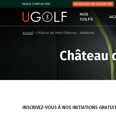
RÉSERVER UN GREEN FEE
NOUS CONTACTER
NOS
AC
GOLFS
UG
Accueil
>
Château de Metz-Chérisey - Initiations
LES
LE 
Château d
LES
PER
LES
LES
INSCRIVEZ-VOUS À NOS INITIATIONS GRATUIT