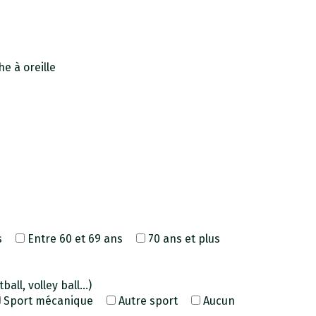
e à oreille
s
Entre 60 et 69 ans
70 ans et plus
all, volley ball...)
Sport mécanique
Autre sport
Aucun