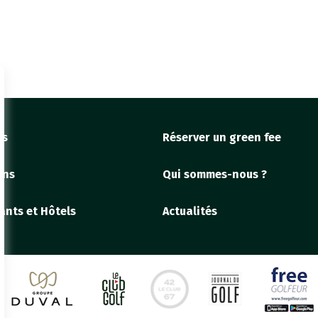
fs
Réserver un green fee
ons
Qui sommes-nous ?
ants et Hôtels
Actualités