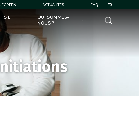
LUEGREEN
ACTUALITÉS
FAQ
FR
TS ET
QUI SOMMES-
NOUS ?
UGOLF AU SERVICE DES
GOLFEURS
UGOLF AU SERVICE DES
PROPRIÉTAIRES DE GOLFS
nitiations
UGOLF ET SES FILIALES
UGOLF ÉCODURABLE