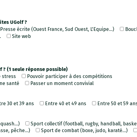
ites UGolf ?
Presse écrite (Ouest France, Sud Ouest, L'Equipe...)
Bouch
.
Site web
f ? (1 seule réponse possible)
 stress
Pouvoir participer à des compétitions
nne santé
Passer un moment convivial
tre 30 et 39 ans
Entre 40 et 49 ans
Entre 50 et 59 an
quash...)
Sport collectif (football, rugby, handball, basketb
sse, pêche...)
Sport de combat (boxe, judo, karaté...)