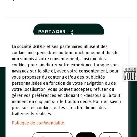
PARTAGER
La société UGOLF et ses partenaires utilisent des
Revenir aux actualités
cookies indispensables au bon fonctionnement du site,
non soumis à votre consentement, ainsi que des
cookies pour améliorer votre expérience lorsque vous
naviguez sur le site et, avec votre consentement, pour
vous proposer du contenu et/ou des publicités
Nos golfs
Réserver un green fee
personnalisées en fonction de votre navigation ou de
votre localisation. Vous pouvez accepter, refuser ou
Espace abonné
Initiations
gérer vos préférences en cliquant ci-dessous ou à tout
Qui sommes-nous ?
UGOLF Academy
moment en cliquant sur le bouton dédié. Pour en savoir
plus sur les cookies, et les caractéristiques des
Restaurants et Hôtels
Actualités
traitements réalisés.
Foire aux questions
Politique de confidentialité.