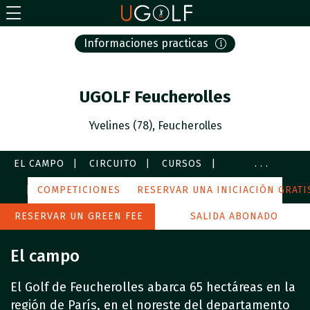
Informaciones practicas
UGOLF Feucherolles
Yvelines (78), Feucherolles
EL CAMPO
CIRCUITO
CURSOS
...
SERVICIOS
COMPETICIONES
FOTOS
RESERVAR UNA INICIACIÓN GRATI
A MI ALREDEDOR
RESERVAR UN GREEN FEE
SALIDA ABONADO
El campo
El Golf de Feucherolles abarca 65 hectáreas en la
región de París, en el noreste del departamento