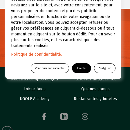
naviguez sur le site et, avec votre consentement, pour
vous proposer du contenu et/ou des publicités
personnalisées en fonction de votre navigation ou de
Necesitas información?
votre localisation. Vous pouvez accepter, refuser ou
gérer vos préférences en cliquant ci-dessous ou à tout
Si tiene alguna pregunta, o necesita más información,
moment en cliquant sur le bouton dédié. Pour en savoir
contáctenos.
plus sur les cookies, et les caractéristiques des
traitements réalisés.
CONTÁCTENOS
Politique de confidentialité.
Continuer sans accepter
Accepter
Configurer
Nuestros campos de golf
Réserver un green fee
Iniciaciónes
Quiénes somos
UGOLF Academy
Restaurantes y hoteles