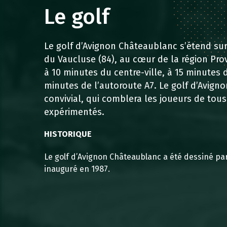
PARCOURS
COURS
STAGE
Le golf
SERVICES
IMAGES
Le golf d’Avignon Châteaublanc s’étend su
AUTOUR DE MOI
du Vaucluse (84), au cœur de la région Prov
à 10 minutes du centre-ville, à 15 minutes d
minutes de l’autoroute A7. Le golf d’Avign
convivial, qui comblera les joueurs de tou
expérimentés.
HISTORIQUE
Le golf d’Avignon Châteaublanc a été dessiné par 
inauguré en 1987.