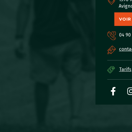
Avign
VOIR
04 90
conta
Tarifs