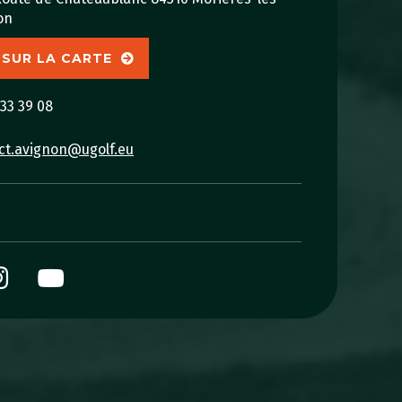
on
 SUR LA CARTE
 33 39 08
ct.avignon@ugolf.eu