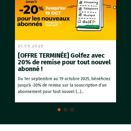
01.09.2025
26.
[OFFRE TERMINÉE] Golfez avec
[O
20% de remise pour tout nouvel
d’é
abonné !
Les 
25 ju
Du 1er septembre au 19 octobre 2025, bénéficiez
dans (
jusqu'à -20% de remise sur la souscription d’un
abonnement pour tout nouvel (...)...