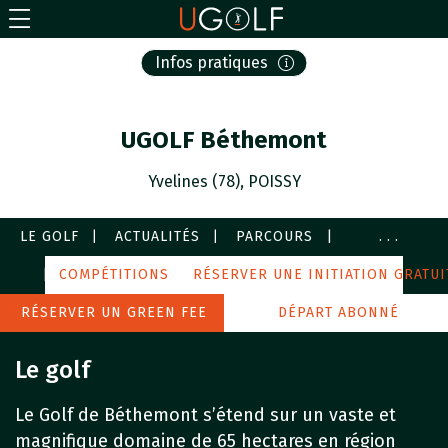
Infos pratiques
UGOLF Béthemont
Yvelines (78), POISSY
LE GOLF
ACTUALITÉS
PARCOURS
...
COURS
COMPÉTITIONS
SERVICES
RÉSERVER UNE INITIATION GRATUI
IMAGES
PARTENAIRES
RÉSERVER UN GREEN FEE
AUTOUR DE MOI
DÉPART ABONNÉ
Le golf
Le Golf de Béthemont s’étend sur un vaste et
magnifique domaine de 65 hectares en région