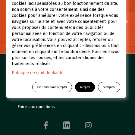
cookies indispensables au bon fonctionnement du site,
non soumis à votre consentement, ainsi que des
Besoin d’informations ?
cookies pour améliorer votre expérience lorsque vous
Pour toute question ou demande d’information contactez-nous.
naviguez sur le site et, avec votre consentement, pour
vous proposer du contenu et/ou des publicités
personnalisées en fonction de votre navigation ou de
NOUS CONTACTER
votre localisation. Vous pouvez accepter, refuser ou
gérer vos préférences en cliquant ci-dessous ou à tout
moment en cliquant sur le bouton dédié. Pour en savoir
plus sur les cookies, et les caractéristiques des
traitements réalisés.
Nos golfs
Réserver un green fee
Politique de confidentialité.
Espace abonné
Initiations
Qui sommes-nous ?
UGOLF Academy
Continuer sans accepter
Accepter
Configurer
Restaurants et Hôtels
Actualités
Foire aux questions