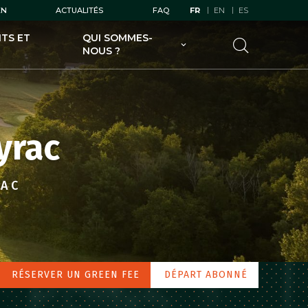
EN
ACTUALITÉS
FAQ
FR
EN
ES
TS ET
QUI SOMMES-
NOUS ?
UGOLF AU SERVICE DES
GOLFEURS
UGOLF AU SERVICE DES
PROPRIÉTAIRES DE GOLFS
yrac
UGOLF ET SES FILIALES
UGOLF ÉCODURABLE
RAC
RÉSERVER UN GREEN FEE
DÉPART ABONNÉ