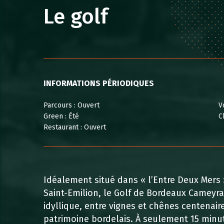
PARCOURS
COURS
Le golf
SERVICES
IMAGES
GOLF ECODURABLE
AUTOUR DE MOI
INFORMATIONS PÉRIODIQUES
Parcours :
Ouvert
V
Green :
Été
C
Restaurant :
Ouvert
Idéalement situé dans « l’Entre Deux Mers
Saint-Emilion, le Golf de Bordeaux Cameyra
idyllique, entre vignes et chênes centena
patrimoine bordelais. À seulement 15 minu