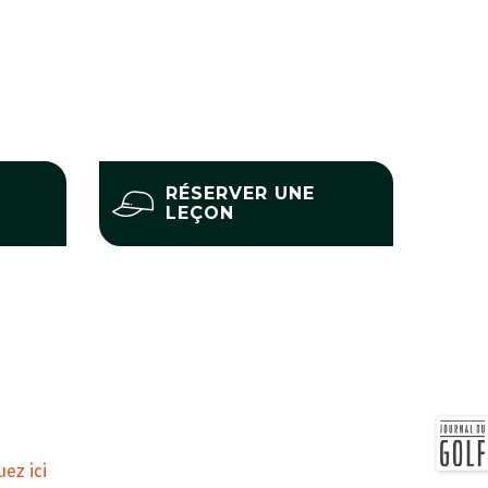
RÉSERVER UNE
LEÇON
uez ici