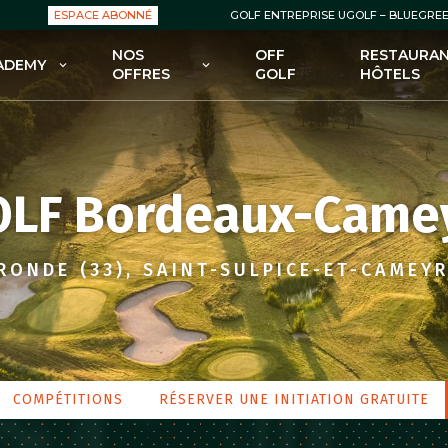
ESPACE ABONNÉ
GOLF ENTREPRISE UGOLF – BLUEGRE
NOS
OFF
RESTAURAN
ADEMY
OFFRES
GOLF
HÔTELS
OLF ACADEMY
NOS OFFRES : GREEN FEES
 FORMULES POUR DÉBUTER
NOS OFFRES : ABONNEMENTS
GOLF
NOS OFFRES : ENSEIGNEMENT
LF Bordeaux-Came
 FORMULES POUR SE
FECTIONNER AU GOLF
NOS OFFRES : BOUTIQUES
 COURS POUR ENFANTS
NOS OFFRES – BONS PLANS /
RONDE (33), SAINT-SULPICE-ET-CAMEY
PROMOS
 STAGES
COMPÉTITIONS
RÉSERVER UNE INITIATION GRATUITE