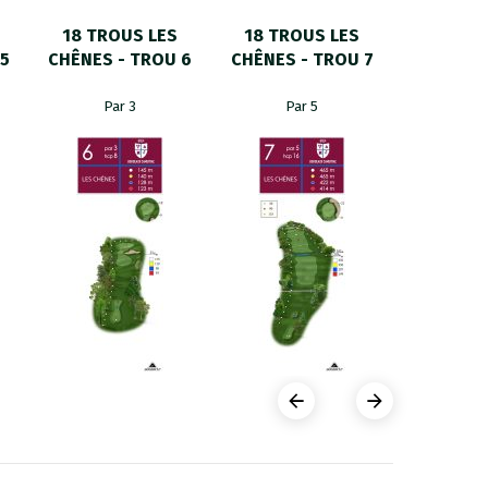
18 TROUS LES
18 TROUS LES
18 TRO
5
CHÊNES - TROU 6
CHÊNES - TROU 7
CHÊNES 
Par 3
Par 5
Par