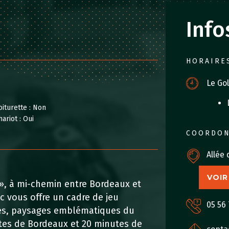
Info
HORAIRE
Le Gol
oiturette :
Non
hariot :
Oui
COORDO
Allée
VOIR
 », à mi-chemin entre Bordeaux et
c vous offre un cadre de jeu
05 56 
ires, paysages emblématiques du
tes de Bordeaux et 20 minutes de