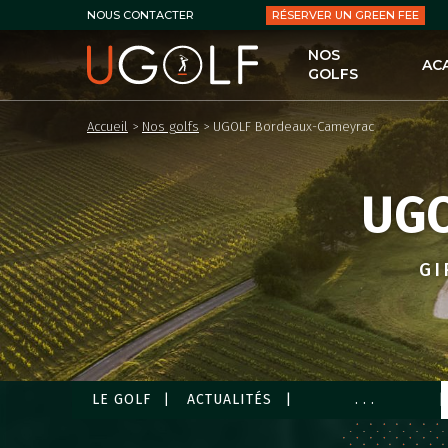
RÉSERVER UN GREEN FEE
NOUS CONTACTER
NOS
AC
GOLFS
UG
Accueil
>
Nos golfs
>
UGOLF Bordeaux-Cameyrac
LES
LE 
UGO
LES
PER
LES
GI
LES
LE GOLF
ACTUALITÉS
...