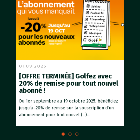
01.09.2025
26.
[OFFRE TERMINÉE] Golfez avec
[O
20% de remise pour tout nouvel
d’é
abonné !
Les 
25 ju
Du 1er septembre au 19 octobre 2025, bénéficiez
dans (
jusqu'à -20% de remise sur la souscription d’un
abonnement pour tout nouvel (...)...