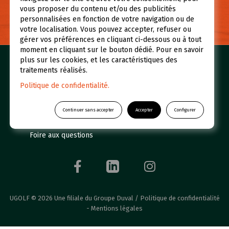
vous proposer du contenu et/ou des publicités
NOUS CONTACTER
personnalisées en fonction de votre navigation ou de
votre localisation. Vous pouvez accepter, refuser ou
gérer vos préférences en cliquant ci-dessous ou à tout
moment en cliquant sur le bouton dédié. Pour en savoir
plus sur les cookies, et les caractéristiques des
Nos golfs
Réserver un green fee
traitements réalisés.
Espace abonné
Initiations
Politique de confidentialité.
Qui sommes-nous ?
UGOLF Academy
Continuer sans accepter
Accepter
Configurer
Restaurants et Hôtels
Actualités
Foire aux questions
UGOLF © 2026 Une filiale du Groupe Duval /
Politique de confidentialité
-
Mentions légales