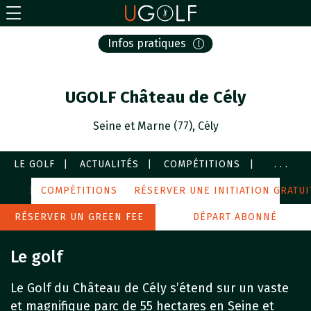
Infos pratiques
UGOLF Château de Cély
Seine et Marne (77), Cély
LE GOLF
ACTUALITÉS
COMPÉTITIONS
...
PARCOURS
COMPÉTITIONS
COURS
RÉSERVER UNE INITIATION GRATUI
SERVICES
IMAGES
RÉSERVER UN GREEN FEE
AUTOUR DE MOI
DÉPART ABONNÉ
Le golf
Le Golf du Château de Cély s’étend sur un vaste
et magnifique parc de 55 hectares en Seine et