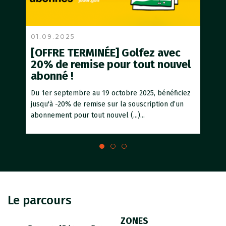
01.09.2025
26.
[OFFRE TERMINÉE] Golfez avec
[O
20% de remise pour tout nouvel
d’é
abonné !
Les 
25 ju
Du 1er septembre au 19 octobre 2025, bénéficiez
dans (
jusqu'à -20% de remise sur la souscription d’un
abonnement pour tout nouvel (...)...
Le parcours
ZONES