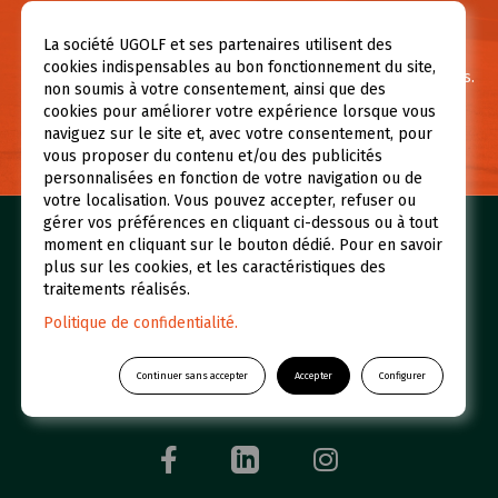
Besoin d’informations ?
La société UGOLF et ses partenaires utilisent des
cookies indispensables au bon fonctionnement du site,
Pour toute question ou demande d’information contactez-nous.
non soumis à votre consentement, ainsi que des
cookies pour améliorer votre expérience lorsque vous
naviguez sur le site et, avec votre consentement, pour
NOUS CONTACTER
vous proposer du contenu et/ou des publicités
personnalisées en fonction de votre navigation ou de
votre localisation. Vous pouvez accepter, refuser ou
gérer vos préférences en cliquant ci-dessous ou à tout
Nos golfs
Réserver un green fee
moment en cliquant sur le bouton dédié. Pour en savoir
plus sur les cookies, et les caractéristiques des
Espace abonné
Initiations
traitements réalisés.
Qui sommes-nous ?
UGOLF Academy
Politique de confidentialité.
Restaurants et Hôtels
Actualités
Continuer sans accepter
Accepter
Configurer
Foire aux questions