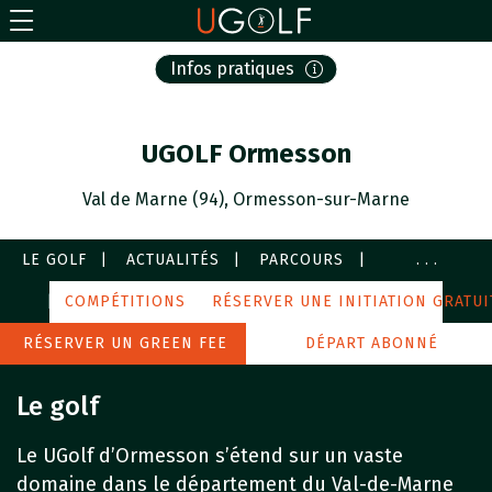
Infos pratiques
UGOLF Ormesson
Val de Marne (94), Ormesson-sur-Marne
LE GOLF
ACTUALITÉS
PARCOURS
...
COURS
COMPÉTITIONS
SERVICES
RÉSERVER UNE INITIATION GRATUI
IMAGES
AUTOUR DE MOI
RÉSERVER UN GREEN FEE
DÉPART ABONNÉ
Le golf
Le UGolf d’Ormesson s’étend sur un vaste
domaine dans le département du Val-de-Marne