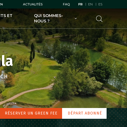
EN
ACTUALITÉS
FAQ
FR
EN
ES
TS ET
QUI SOMMES-
NOUS ?
UGOLF AU SERVICE DES
GOLFEURS
UGOLF AU SERVICE DES
PROPRIÉTAIRES DE GOLFS
la
UGOLF ET SES FILIALES
UGOLF ÉCODURABLE
UCH
RÉSERVER UN GREEN FEE
DÉPART ABONNÉ