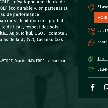
UGOLF a développé une charte de
71 av
OLF éco durable », en partenariat
veau de performance
VOIR
arcours : limitation des produits
té de l’eau, respect des sols,
05 61 
ité… Aujourd’hui, UGOLF compte 3
ras de Jardy (92), Lacanau (33).
conta
Tarifs
 HAWTREE, Martin HAWTREE. Le parcours a
Calen