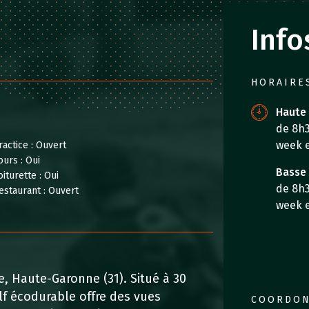
Info
HORAIRE
Haute 
de 8h3
week 
ractice :
Ouvert
ours :
Oui
Basse 
oiturette :
Oui
de 8h3
estaurant :
Ouvert
week 
e, Haute-Garonne (31). Situé à 30
lf écodurable offre des vues
COORDO