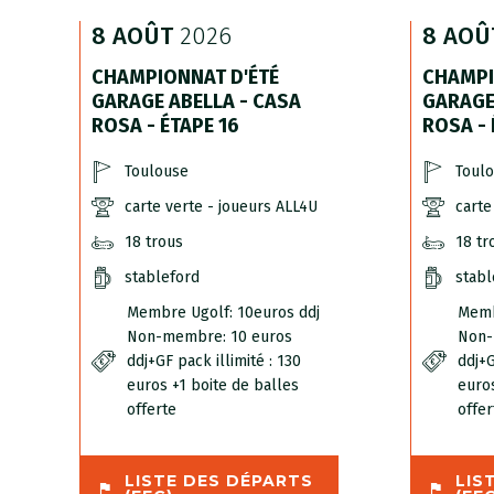
8 AOÛT
2026
8 AOÛ
CHAMPIONNAT D'ÉTÉ
CHAMPI
GARAGE ABELLA - CASA
GARAGE
ROSA - ÉTAPE 16
ROSA - 
Toulouse
Toul
carte verte - joueurs ALL4U
carte
18 trous
18 tr
stableford
stabl
Membre Ugolf: 10euros ddj
Memb
Non-membre: 10 euros
Non-
ddj+GF pack illimité : 130
ddj+G
euros +1 boite de balles
euros
offerte
offer
LISTE DES DÉPARTS
LIS