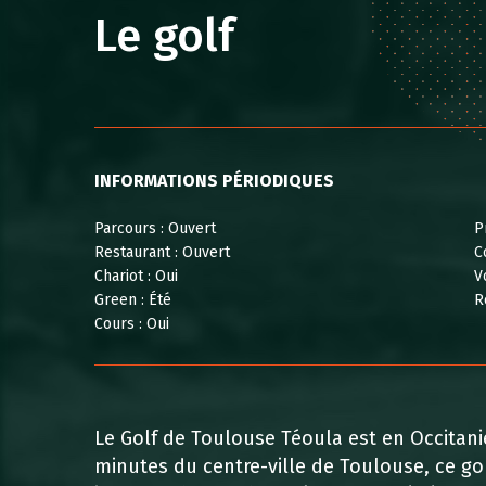
COMPÉTITIONS
PARCOURS
Le golf
COURS
SERVICES
IMAGES
GOLF ECODURABLE
PARTENAIRES
AUTOUR DE MOI
INFORMATIONS PÉRIODIQUES
Parcours :
Ouvert
P
Restaurant :
Ouvert
C
Chariot :
Oui
V
Green :
Été
R
Cours :
Oui
Le Golf de Toulouse Téoula est en Occitani
minutes du centre-ville de Toulouse, ce go