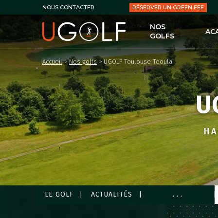
RÉSERVER UN GREEN FEE
NOUS CONTACTER
NOS
AC
GOLFS
UG
Accueil
>
Nos golfs
>
UGOLF Toulouse Téoula
LES
LE 
U
LES
PER
LES
HA
LES
LE GOLF
ACTUALITÉS
...