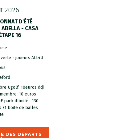
T
2026
ONNAT D'ÉTÉ
 ABELLA - CASA
ÉTAPE 16
ouse
 verte - joueurs ALL4U
ous
eford
re Ugolf: 10euros ddj
membre: 10 euros
F pack illimité : 130
 +1 boite de balles
te
TE DES DÉPARTS