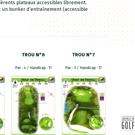
férents plateaux accessibles librement.
 un bunker d’entraînement (accessible
TROU N°6
TROU N°7
TROU
1
Par : 4 / Handicap : 11
Par : 3 / Handicap : 17
Par : 5 / H