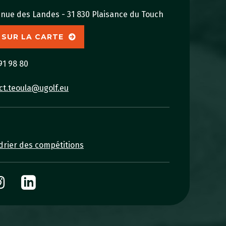
enue des Landes - 31 830 Plaisance du Touch
 SUR LA CARTE
91 98 80
ct.teoula@ugolf.eu
drier des compétitions