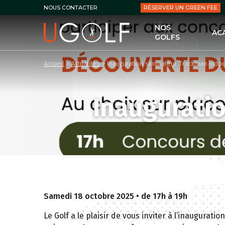
RÉSERVER UN GREEN FEE
NOUS CONTACTER
NOS
AC
GOLFS
UG
Accueil
>
Actualités
>
Inauguration simulateur Trackman indoo
LES
LE 
Inauguratio
LES
PER
LES
LES
Samedi 18 octobre 2025 • de 17h à 19h
Le Golf a le plaisir de vous inviter à l’inauguratio