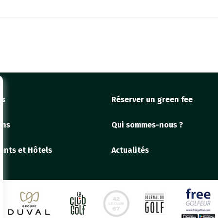
fs
Réserver un green fee
ons
Qui sommes-nous ?
ants et Hôtels
Actualités