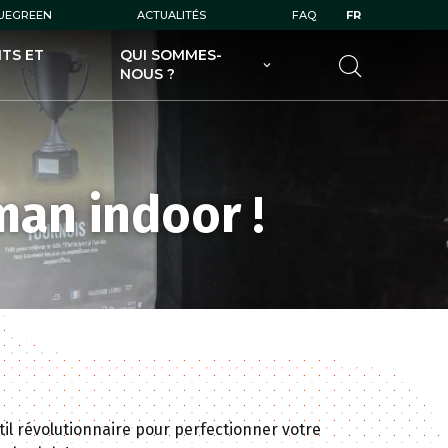
LUEGREEN
ACTUALITÉS
FAQ
FR
TS ET
QUI SOMMES-
NOUS ?
UGOLF AU SERVICE DES
GOLFEURS
UGOLF AU SERVICE DES
PROPRIÉTAIRES DE GOLFS
man indoor !
UGOLF ET SES FILIALES
UGOLF ÉCODURABLE
util révolutionnaire pour perfectionner votre