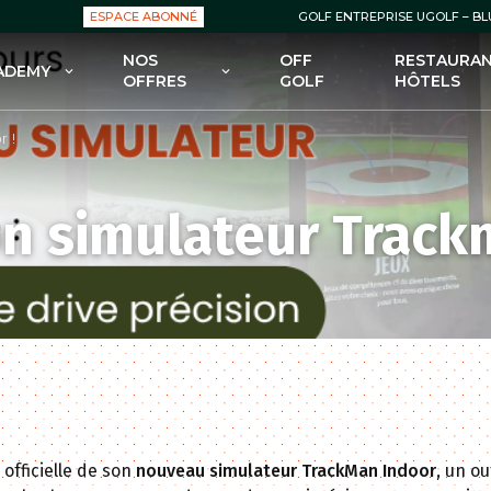
ESPACE ABONNÉ
GOLF ENTREPRISE UGOLF – B
NOS
OFF
RESTAURAN
ADEMY
OFFRES
GOLF
HÔTELS
OLF ACADEMY
NOS OFFRES : GREEN FEES
r !
 FORMULES POUR DÉBUTER
NOS OFFRES : ABONNEMENTS
GOLF
NOS OFFRES : ENSEIGNEMENT
n simulateur Track
 FORMULES POUR SE
FECTIONNER AU GOLF
NOS OFFRES : BOUTIQUES
 COURS POUR ENFANTS
NOS OFFRES – BONS PLANS /
PROMOS
 STAGES
n officielle de son
nouveau simulateur TrackMan Indoor
, un o