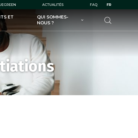
LUEGREEN
ACTUALITÉS
FAQ
FR
TS ET
QUI SOMMES-
NOUS ?
UGOLF AU SERVICE DES
GOLFEURS
UGOLF AU SERVICE DES
PROPRIÉTAIRES DE GOLFS
tiations
UGOLF ET SES FILIALES
UGOLF ÉCODURABLE