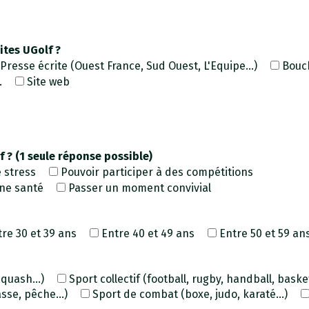
ites UGolf ?
Presse écrite (Ouest France, Sud Ouest, L'Equipe...)
Bouch
.
Site web
f ? (1 seule réponse possible)
 stress
Pouvoir participer à des compétitions
nne santé
Passer un moment convivial
tre 30 et 39 ans
Entre 40 et 49 ans
Entre 50 et 59 an
quash...)
Sport collectif (football, rugby, handball, basketb
sse, pêche...)
Sport de combat (boxe, judo, karaté...)