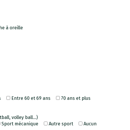
e à oreille
s
Entre 60 et 69 ans
70 ans et plus
all, volley ball...)
Sport mécanique
Autre sport
Aucun