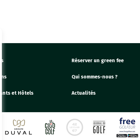
fs
Réserver un green fee
ons
Qui sommes-nous ?
ants et Hôtels
Actualités