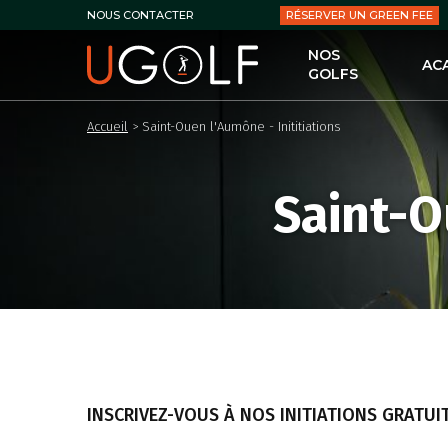
RÉSERVER UN GREEN FEE
NOUS CONTACTER
NOS
AC
GOLFS
UG
Accueil
>
Saint-Ouen l'Aumône - Inititiations
LES
LE 
Saint-O
LES
PER
LES
LES
INSCRIVEZ-VOUS À NOS INITIATIONS GRATUIT