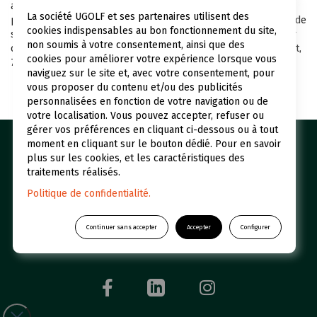
applicable, vous disposez de droits sur vos données
La société UGOLF et ses partenaires utilisent des
personnelles (droits d'accès, de portabilité, de rectification et de
cookies indispensables au bon fonctionnement du site,
suppression) en contactant par email
contact@ugolf.eu
ou par
non soumis à votre consentement, ainsi que des
courrier BLUEGREEN-UGolf Siège, 12 rue du Parc de Béthemont,
cookies pour améliorer votre expérience lorsque vous
78 300 POISSY
naviguez sur le site et, avec votre consentement, pour
vous proposer du contenu et/ou des publicités
personnalisées en fonction de votre navigation ou de
votre localisation. Vous pouvez accepter, refuser ou
gérer vos préférences en cliquant ci-dessous ou à tout
moment en cliquant sur le bouton dédié. Pour en savoir
Nos golfs
Réserver un green fee
plus sur les cookies, et les caractéristiques des
Espace abonné
Initiations
traitements réalisés.
Politique de confidentialité.
Qui sommes-nous ?
UGOLF Academy
Restaurants et Hôtels
Actualités
Continuer sans accepter
Accepter
Configurer
Foire aux questions