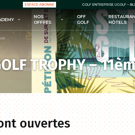
ESPACE ABONNÉ
GOLF ENTREPRISE UGOLF – B
NOS
OFF
RESTAURAN
ADEMY
OFFRES
GOLF
HÔTELS
OLF ACADEMY
NOS OFFRES : GREEN FEES
ion
 FORMULES POUR DÉBUTER
NOS OFFRES : ABONNEMENTS
GOLF
NOS OFFRES : ENSEIGNEMENT
OLF TROPHY – 11èm
 FORMULES POUR SE
FECTIONNER AU GOLF
NOS OFFRES : BOUTIQUES
 COURS POUR ENFANTS
NOS OFFRES – BONS PLANS /
PROMOS
 STAGES
sont ouvertes