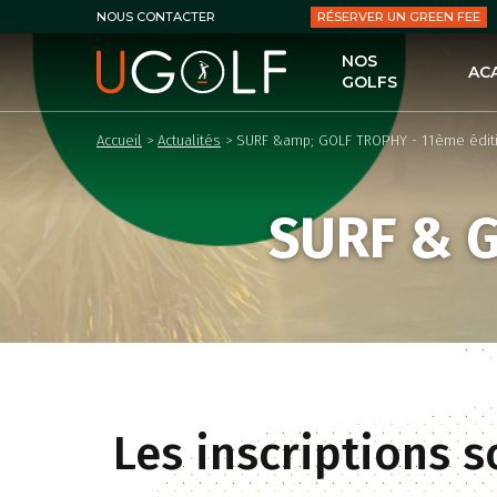
RÉSERVER UN GREEN FEE
NOUS CONTACTER
NOS
AC
GOLFS
UG
Accueil
>
Actualités
>
SURF &amp; GOLF TROPHY - 11ème édit
LES
LE 
SURF & G
LES
PER
LES
LES
Les inscriptions 