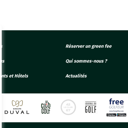
fs
Réserver un green fee
ons
Qui sommes-nous ?
nts et Hôtels
Actualités