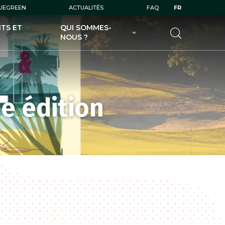
LUEGREEN
ACTUALITÉS
FAQ
FR
TS ET
QUI SOMMES-
NOUS ?
UGOLF AU SERVICE DES
GOLFEURS
UGOLF AU SERVICE DES
PROPRIÉTAIRES DE GOLFS
e édition
UGOLF ET SES FILIALES
UGOLF ÉCODURABLE