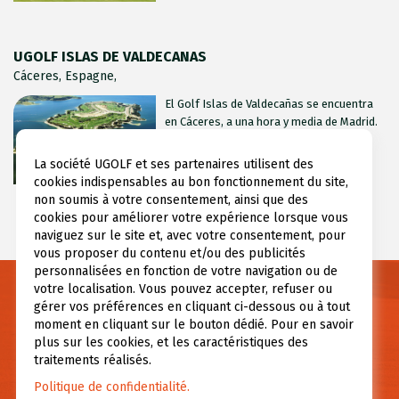
UGOLF ISLAS DE VALDECANAS
Cáceres, Espagne,
El Golf Islas de Valdecañas se encuentra
en Cáceres, a una hora y media de Madrid.
Es un golf de (...)
La société UGOLF et ses partenaires utilisent des
cookies indispensables au bon fonctionnement du site,
non soumis à votre consentement, ainsi que des
cookies pour améliorer votre expérience lorsque vous
naviguez sur le site et, avec votre consentement, pour
vous proposer du contenu et/ou des publicités
personnalisées en fonction de votre navigation ou de
votre localisation. Vous pouvez accepter, refuser ou
Necesitas información?
gérer vos préférences en cliquant ci-dessous ou à tout
moment en cliquant sur le bouton dédié. Pour en savoir
Si tiene alguna pregunta, o necesita más información,
plus sur les cookies, et les caractéristiques des
contáctenos.
traitements réalisés.
Politique de confidentialité.
CONTÁCTENOS