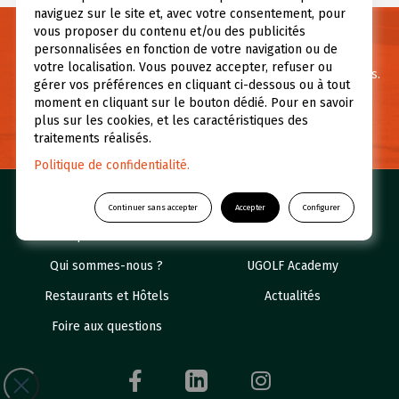
naviguez sur le site et, avec votre consentement, pour
vous proposer du contenu et/ou des publicités
Besoin d’informations ?
personnalisées en fonction de votre navigation ou de
votre localisation. Vous pouvez accepter, refuser ou
Pour toute question ou demande d’information contactez-nous.
gérer vos préférences en cliquant ci-dessous ou à tout
moment en cliquant sur le bouton dédié. Pour en savoir
plus sur les cookies, et les caractéristiques des
NOUS CONTACTER
traitements réalisés.
Politique de confidentialité.
Nos golfs
Réserver un green fee
Continuer sans accepter
Accepter
Configurer
Espace abonné
Initiations
Qui sommes-nous ?
UGOLF Academy
Restaurants et Hôtels
Actualités
Foire aux questions