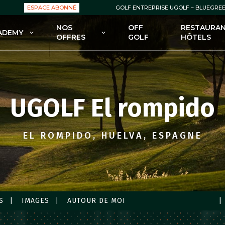
ESPACE ABONNÉ
GOLF ENTREPRISE UGOLF – BLUEGRE
NOS
OFF
RESTAURAN
ADEMY
OFFRES
GOLF
HÔTELS
OLF ACADEMY
NOS OFFRES : GREEN FEES
 FORMULES POUR DÉBUTER
NOS OFFRES : ABONNEMENTS
GOLF
NOS OFFRES : ENSEIGNEMENT
UGOLF El rompido
 FORMULES POUR SE
FECTIONNER AU GOLF
NOS OFFRES : BOUTIQUES
 COURS POUR ENFANTS
NOS OFFRES – BONS PLANS /
EL ROMPIDO, HUELVA, ESPAGNE
PROMOS
 STAGES
S
IMAGES
AUTOUR DE MOI