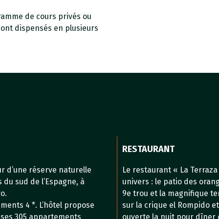
gramme de cours privés ou
sont dispensés en plusieurs
RESTAURANT
ur d’une réserve naturelle
Le restaurant « La Terraza 
ns du sud de l’Espagne, à
univers : le patio des orang
o.
9e trou et la magnifique ter
ments 4 *. L’hôtel propose
sur la crique el Rompido et
ec ses 305 appartements
ouverte la nuit pour dîner