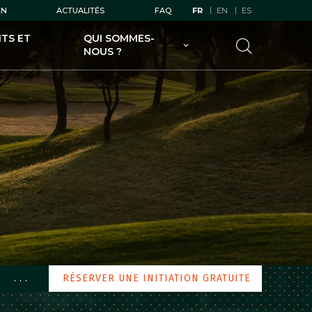
EN
ACTUALITÉS
FAQ
FR
EN
ES
TS ET
QUI SOMMES-
NOUS ?
UGOLF AU SERVICE DES
GOLFEURS
UGOLF AU SERVICE DES
PROPRIÉTAIRES DE GOLFS
UGOLF ET SES FILIALES
UGOLF ÉCODURABLE
...
RÉSERVER UNE INITIATION GRATUITE