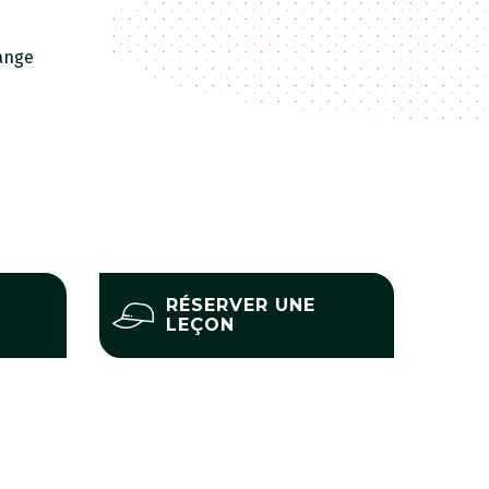
ange
RÉSERVER UNE
LEÇON