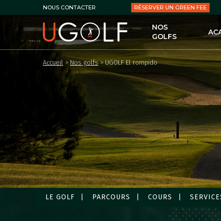
RÉSERVER UN GREEN FEE
NOUS CONTACTER
NOS
AC
GOLFS
UG
Accueil
>
Nos golfs
>
UGOLF El rompido
LES
LE 
LES
PER
LES
LES
LE GOLF
PARCOURS
COURS
SERVICE