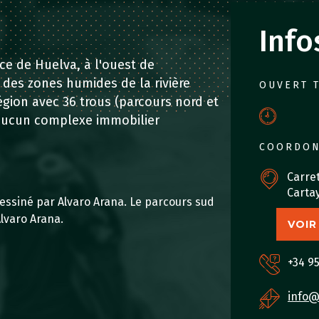
Info
ce de Huelva, à l'ouest de
l des zones humides de la rivière
OUVERT 
 région avec 36 trous (parcours nord et
 aucun complexe immobilier
COORDO
Carret
Carta
dessiné par Alvaro Arana. Le parcours sud
lvaro Arana.
VOIR
+34 95
info@