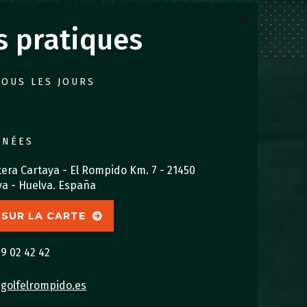
s pratiques
TOUS LES JOURS
NNÉES
era Cartaya - El Rompido Km. 7 - 21450
ya - Huelva. España
 SUR LA CARTE
9 02 42 42
golfelrompido.es