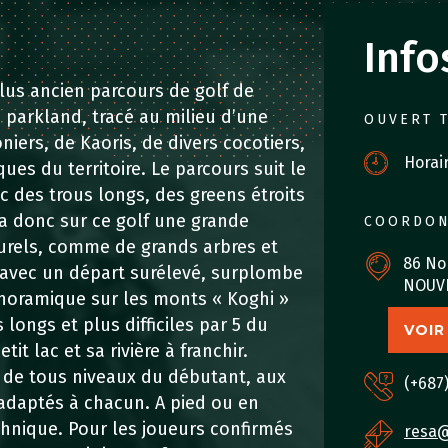
Info
lus ancien parcours de golf de
 parkland, tracé au milieu d’une
OUVERT 
oniers, de Kaoris, de divers cocotiers,
Horai
ues du territoire. Le parcours suit le
c des trous longs, des greens étroits
a donc sur ce golf une grande
COORDO
urels, comme de grands arbres et
86 No
 3 avec un départ surélevé, surplombe
NOUV
anoramique sur les monts « Koghi »
longs et plus difficiles par 5 du
VOIR
it lac et sa rivière à franchir.
s de tous niveaux du débutant, aux
(+687)
adaptés à chacun. A pied ou en
chnique. Pour les joueurs confirmés
resa