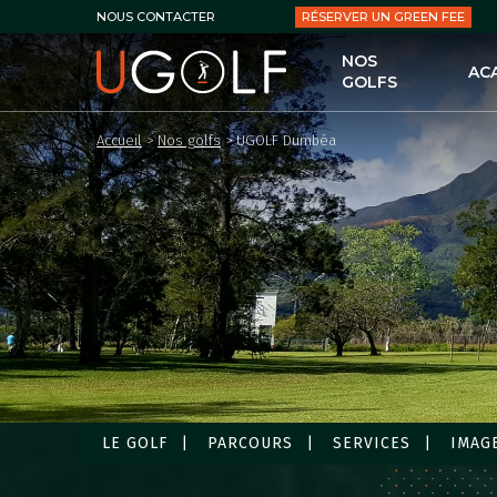
RÉSERVER UN GREEN FEE
NOUS CONTACTER
NOS
AC
GOLFS
UG
Accueil
>
Nos golfs
>
UGOLF Dumbéa
LES
LE 
LES
PER
LES
LES
LE GOLF
PARCOURS
SERVICES
IMAG