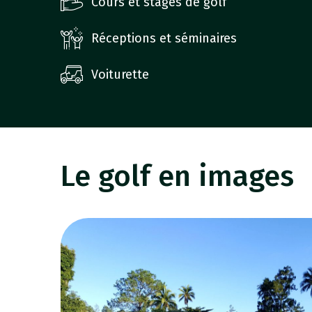
Cours et stages de golf
Réceptions et séminaires
Voiturette
Le golf en images