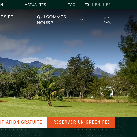
EN
ACTUALITÉS
FAQ
FR
EN
ES
TS ET
QUI SOMMES-
NOUS ?
UGOLF AU SERVICE DES
GOLFEURS
UGOLF AU SERVICE DES
PROPRIÉTAIRES DE GOLFS
UGOLF ET SES FILIALES
UGOLF ÉCODURABLE
ITIATION GRATUITE
RÉSERVER UN GREEN FEE