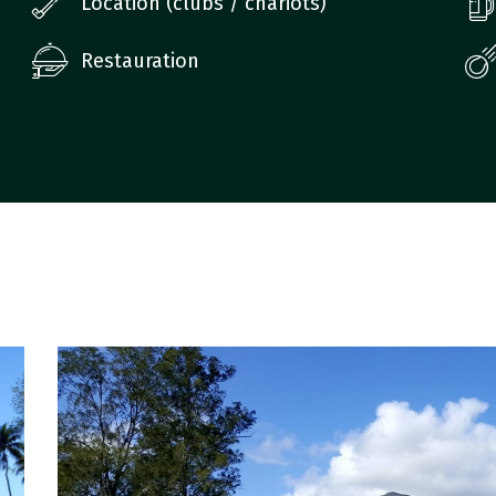
Location (clubs / chariots)
Restauration