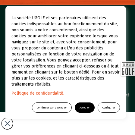
Nos golfs
Réserver un green fee
La société UGOLF et ses partenaires utilisent des
cookies indispensables au bon fonctionnement du site,
Espace abonné
Initiations
non soumis à votre consentement, ainsi que des
cookies pour améliorer votre expérience lorsque vous
Qui sommes-nous ?
UGOLF Academy
naviguez sur le site et, avec votre consentement, pour
Restaurants et Hôtels
Actualités
vous proposer du contenu et/ou des publicités
personnalisées en fonction de votre navigation ou de
Foire aux questions
votre localisation. Vous pouvez accepter, refuser ou
gérer vos préférences en cliquant ci-dessous ou à tout
moment en cliquant sur le bouton dédié. Pour en savoir
plus sur les cookies, et les caractéristiques des
traitements réalisés.
Politique de confidentialité.
UGOLF © 2026 Une filiale du Groupe Duval /
Politique de confidentialité
-
Mentions légales
Continuer sans accepter
Accepter
Configurer