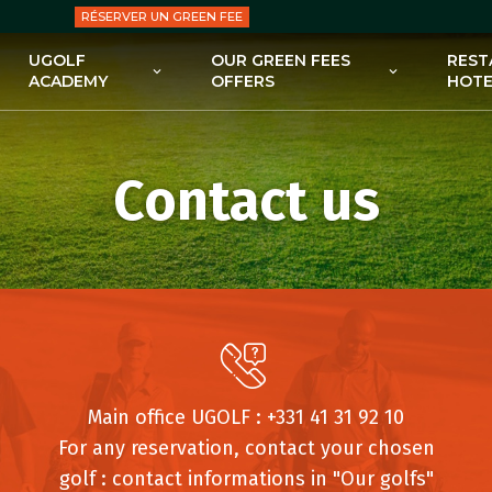
RÉSERVER UN GREEN FEE
UGOLF
OUR GREEN FEES
REST
ACADEMY
OFFERS
HOTE
UGOLF ACADEMY
OUR GREEN FEES OFFERS
BEGINNING GOLF PACKAGES
SUBSCRIPTIONS
Contact us
ADVANCED GOLF PACKAGES
OUR OFFERS : EDUCATION
KIDS’ CLASSES
PRO SHOPS
GOLF CLINICS
Main office UGOLF : +331 41 31 92 10
For any reservation, contact your chosen
golf : contact informations in "Our golfs"