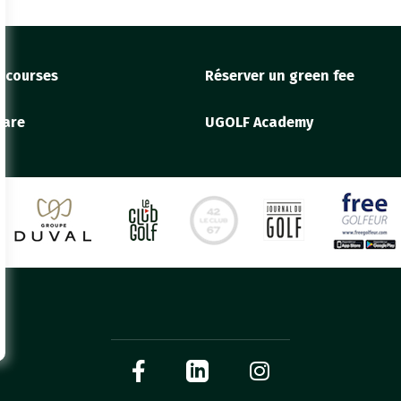
f courses
Réserver un green fee
 are
UGOLF Academy