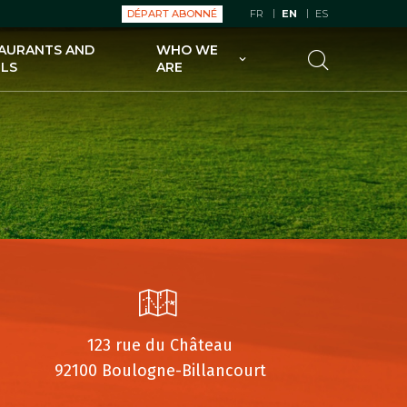
DÉPART ABONNÉ
FR
EN
ES
AURANTS AND
WHO WE
LS
ARE
UGOLF FOR GOLFERS
UGOLF FOR GOLF COURSE
OWNERS
UGOLF AND ITS SUBSIDIARIES
ECO-SUSTAINABLE UGOLF
123 rue du Château
92100 Boulogne-Billancourt