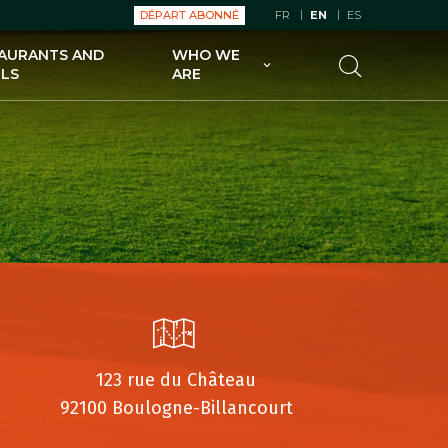
DÉPART ABONNÉ
FR
EN
ES
AURANTS AND
WHO WE
LS
ARE
UGOLF FOR GOLFERS
UGOLF FOR GOLF COURSE
OWNERS
UGOLF AND ITS SUBSIDIARIES
ECO-SUSTAINABLE UGOLF
123 rue du Château
92100 Boulogne-Billancourt