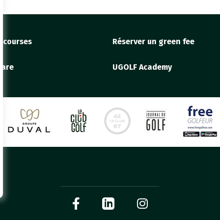
f courses
Réserver un green fee
 are
UGOLF Academy