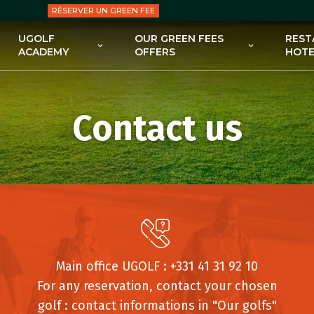
RÉSERVER UN GREEN FEE
UGOLF
OUR GREEN FEES
REST
ACADEMY
OFFERS
HOTE
UGOLF ACADEMY
OUR GREEN FEES OFFERS
BEGINNING GOLF PACKAGES
SUBSCRIPTIONS
Contact us
ADVANCED GOLF PACKAGES
OUR OFFERS : EDUCATION
KIDS’ CLASSES
PRO SHOPS
GOLF CLINICS
Main office UGOLF : +331 41 31 92 10
For any reservation, contact your chosen
golf : contact informations in "Our golfs"